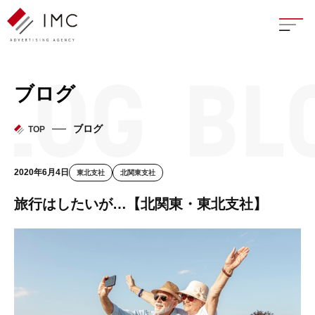
座談
ブログ
新卒
ブログ
TOP
中途
2020年6月4日
東北支社
北関東支社
よく
旅行はしたいが…【北関東・東北支社】
イン
フェ