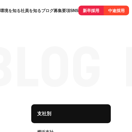
環境を知る
社員を知る
ブログ
募集要項
SNS
新卒採用
中途採用
支社別
横浜支社