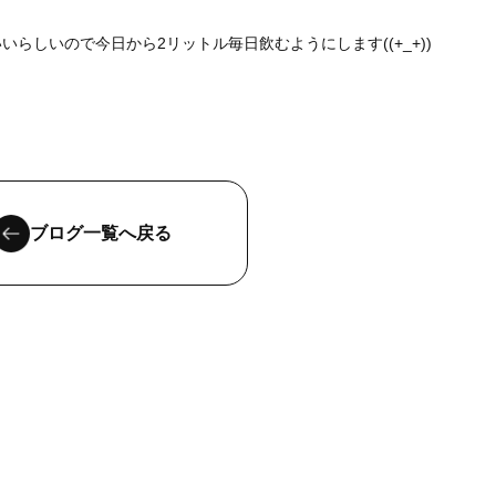
らしいので今日から2リットル毎日飲むようにします((+_+))
ブログ一覧へ戻る