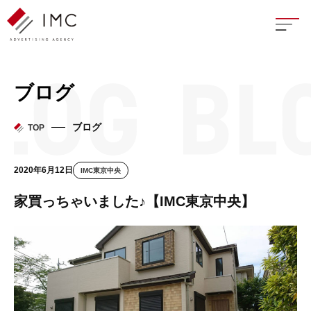
座談
ブログ
新卒
ブログ
TOP
中途
2020年6月12日
IMC東京中央
よく
家買っちゃいました♪【IMC東京中央】
イン
フェ