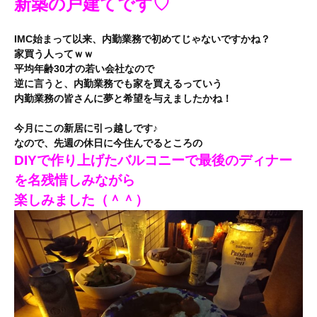
新築の戸建てです♡
IMC始まって以来、内勤業務で初めてじゃないですかね？
家買う人ってｗｗ
平均年齢30才の若い会社なので
逆に言うと、内勤業務でも家を買えるっていう
内勤業務の皆さんに夢と希望を与えましたかね！
今月にこの新居に引っ越しです♪
なので、先週の休日に今住んでるところの
DIYで作り上げたバルコニーで最後のディナー
を名残惜しみながら
楽しみました（＾＾）