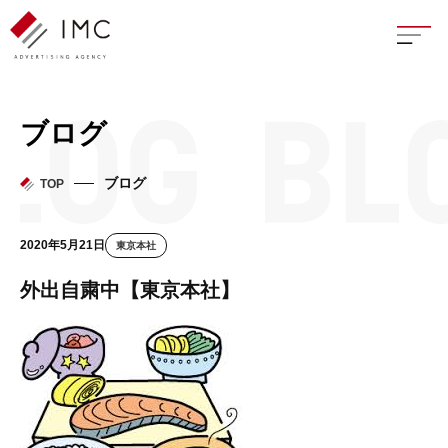
座談
ブログ
新卒
ブログ
TOP
中途
2020年5月21日
東京本社
よく
外出自粛中【東京本社】
イン
フェ