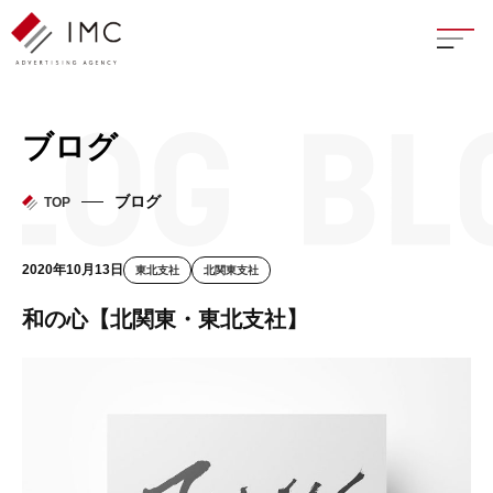
座談
ブログ
新卒
ブログ
TOP
中途
2020年10月13日
東北支社
北関東支社
よく
和の心【北関東・東北支社】
イン
フェ