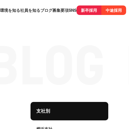
環境を知る
社員を知る
ブログ
募集要項
SNS
新卒採用
中途採用
支社別
横浜支社