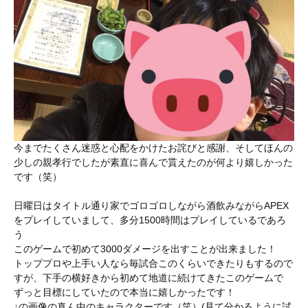
今までたくさん迷惑と心配をかけたお詫びと感謝、そしてほんの
少しの親孝行でしたが素直に喜んで貰えたのが何より嬉しかった
です（笑）
日曜日はタイトル通り家でゴロゴロしながら酒飲みながらAPEX
をプレイしていまして、多分1500時間はプレイしているであろ
う
このゲームで初めて3000ダメージを出すことが出来ました！
トッププロや上手い人なら毎試合このくらいできたりもするので
すが、下手の横好きから初めて地道に続けてきたこのゲームで
ずっと目標にしていたので本当に嬉しかったです！
↓の画像の真ん中のキャラクターです（笑）(見て分かるように試