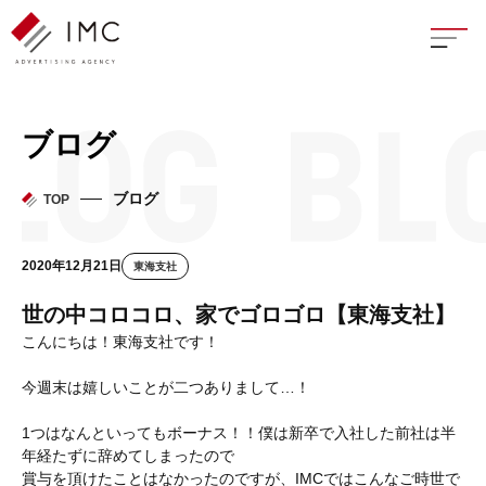
座談
ブログ
新卒
ブログ
TOP
中途
2020年12月21日
東海支社
よく
世の中コロコロ、家でゴロゴロ【東海支社】
こんにちは！東海支社です！
今週末は嬉しいことが二つありまして…！
イン
1つはなんといってもボーナス！！僕は新卒で入社した前社は半
フェ
年経たずに辞めてしまったので
賞与を頂けたことはなかったのですが、IMCではこんなご時世で