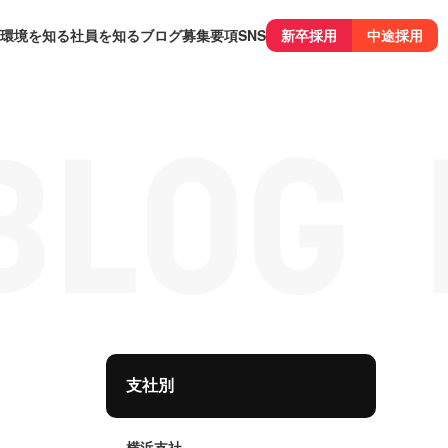
環境を知る
社員を知る
ブログ
募集要項
SNS
新卒採用
中途採用
支社別
横浜支社