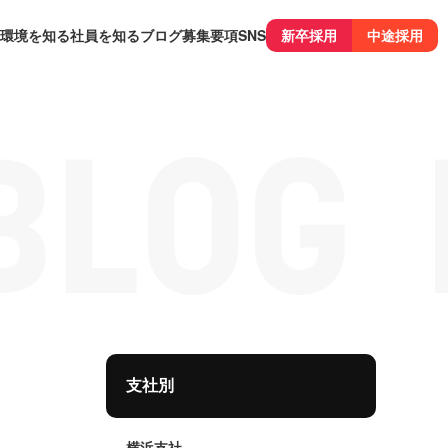
環境を知る
社員を知る
ブログ
募集要項
SNS
新卒採用
中途採用
支社別
横浜支社