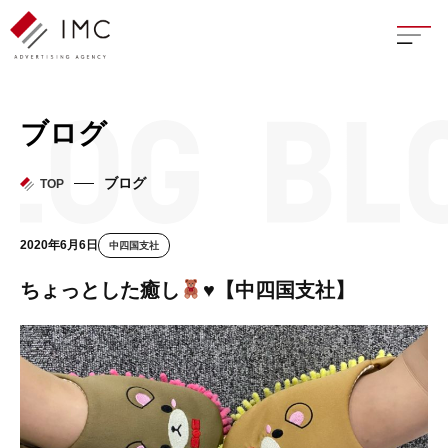
座談
ブログ
新卒
ブログ
TOP
中途
2020年6月6日
中四国支社
よく
ちょっとした癒し
♥
【中四国支社】
イン
フェ