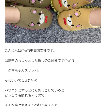
こんにちは(*’ω’*)中四国支社です。
出勤中のちょっとした癒しのご紹介です(*‘ω‘ *)
「クマちゃんスリッパ」
かわいいでしょ(*ﾉωﾉ)
パソコンとずっとにらめっこしていると
どうしても疲れちゃうので..
.
そんな時クマさんがの顔が見えると